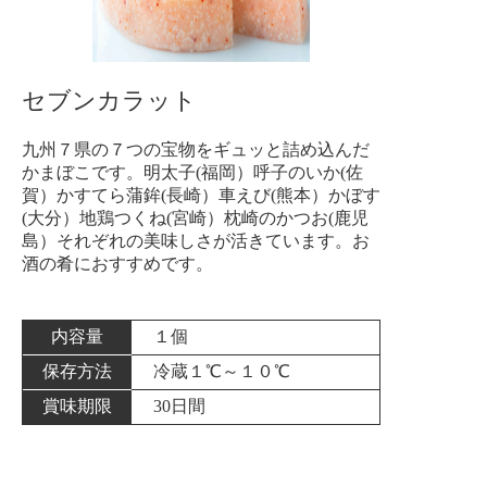
セブンカラット
九州７県の７つの宝物をギュッと詰め込んだ
かまぼこです。明太子(福岡）呼子のいか(佐
賀）かすてら蒲鉾(長崎）車えび(熊本）かぼす
(大分）地鶏つくね(宮崎）枕崎のかつお(鹿児
島）それぞれの美味しさが活きています。お
酒の肴におすすめです。
内容量
１個
保存方法
冷蔵１℃～１０℃
賞味期限
30日間