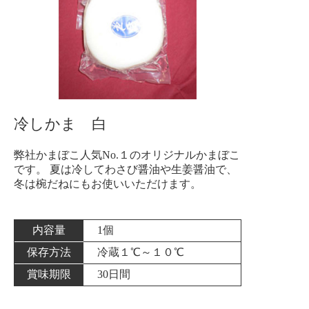
冷しかま 白
弊社かまぼこ人気No.１のオリジナルかまぼこ
です。 夏は冷してわさび醤油や生姜醤油で、
冬は椀だねにもお使いいただけます。
内容量
1個
保存方法
冷蔵１℃～１０℃
賞味期限
30日間