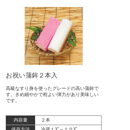
お祝い蒲鉾２本入
高級なすり身を使ったグレードの高い蒲鉾で
す。きめ細やかで程よい弾力があり美味しい
です。
内容量
２本
保存方法
冷蔵１℃～１０℃