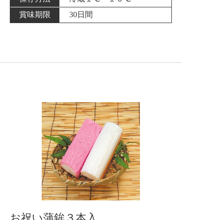
賞味期限
30日間
お祝い蒲鉾３本入